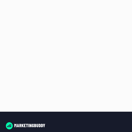
Het moeilijkst was onze online zichtbaarheid. 
MarketingBuddy snapt ons vraagstuk en denkt 
goed mee.
Marlies Strating-Mulder
Plastchem