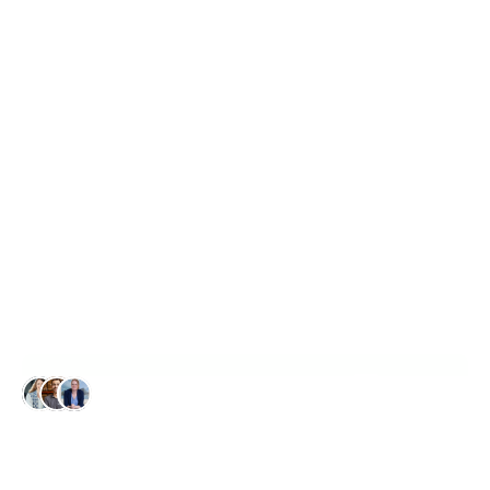
Duurzaam
groeien
met
doordachte
marketing
E
l
k
e
w
e
e
k
c
o
n
t
a
c
t
,
e
l
k
e
w
e
e
k
g
r
o
e
i
GRATIS QUICKSCAN AANVRAGEN
Vertrouwd door 50+ klanten
OVER ONS