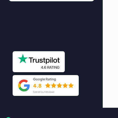
Bellen?
+31 0523 291 991
Mailen?
info@marketingbuddy.nl
Koffie?
Lage Doelen 2, 7772 BL Hardenberg