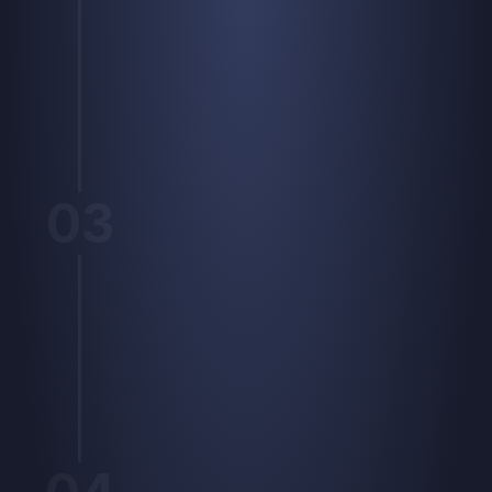
03
Resultaat
Campagnes die 
converteren