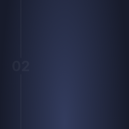
02
Een slimme flow
Automations die 
voor je werken