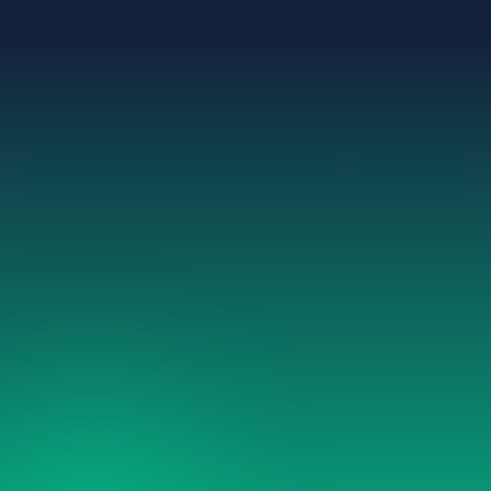
v
a
n
s
t
r
a
t
e
g
i
e
t
o
t
v
e
r
s
t
u
r
e
n
.
Gratis Quickscan Aanvragen
Bekijk Cases