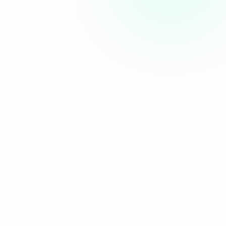
Onze e-mails worden nauwelijks 
geopend
Een lage open rate betekent dat je 
onderwerpregel niet werkt, je lijst verouderd 
is of je te weinig relevant bent voor de 
ontvanger. Een e-mail die niet wordt geopend, 
bestaat niet.
We hebben automations maar 
niemand kijkt ernaar
Een welkomstflow die jaren geleden is 
opgezet en nooit meer is aangepast. Terwijl dit 
juist het moment is dat iemand het meest 
betrokken is en het meeste openstaat voor 
jouw boodschap.