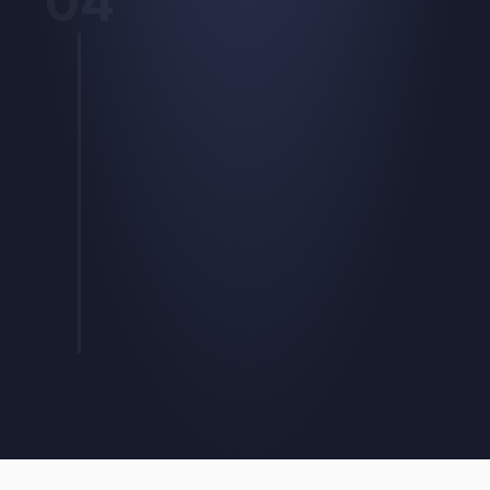
04
Samen werken als echte buddies
Continu 
optimaliseren