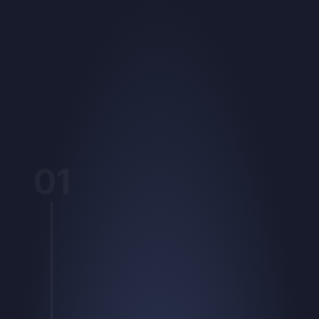
VAN STRATEGIE TOT VERSTUREN, WIJ REGELEN HE
01
Doordacht
Strategie en 
segmentatie