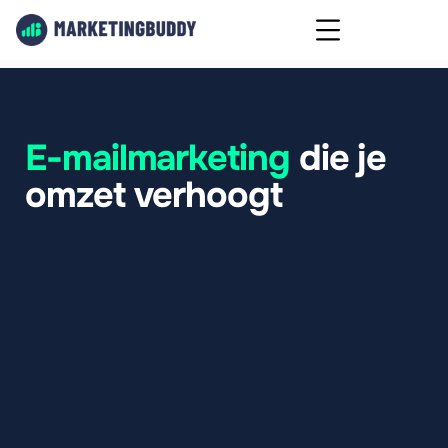
E-mailmarketing 
die je 
omzet verhoogt
J
e
e
-
m
a
i
l
l
i
j
s
t
i
s
e
e
n
v
a
n
d
e
m
e
e
s
t
w
a
a
r
d
e
v
o
l
l
e
b
e
z
i
t
t
i
n
g
e
n
v
a
n
j
e
b
e
d
r
i
j
f
.
G
e
e
n
a
l
g
o
r
i
t
m
e
d
a
t
b
e
p
a
a
l
t
w
i
e
j
o
u
w
b
e
r
i
c
h
t
z
i
e
t
,
g
e
e
n
a
d
v
e
r
t
e
n
t
i
e
b
u
d
g
e
t
n
o
d
i
g
.
G
e
w
o
o
n
d
i
r
e
c
t
c
o
n
t
a
c
t
m
e
t
m
e
n
s
e
n
d
i
e
a
l
i
n
t
e
r
e
s
s
e
h
e
b
b
e
n
g
e
t
o
o
n
d
.
W
i
j
z
o
r
g
e
n
d
a
t
j
e
d
i
e
l
i
j
s
t
s
l
i
m
i
n
z
e
t
,