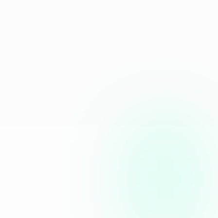
Zonder strategie en structuur is een 
nieuwsbrief sturen naar je lijst zonde van je 
tijd. De ontvanger voelt het en haakt af.
We weten niet wat we moeten 
sturen
Geen idee wat relevant is voor je doelgroep, 
wanneer je moet sturen of hoe je de juiste 
toon treft. Het blijft bij goede intenties.