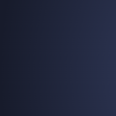
Zorgen voor juiste data
Meten is weten