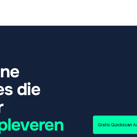
ne 
B
o
v
e
n
a
a
n
G
o
o
g
l
e
,
s die 
z
o
e
k
m
a
c
h
i
n
e
o
p
h
z
o
e
k
t
.
J
e
b
e
t
a
a
l
t
a
 
d
i
r
e
c
t
z
i
c
h
t
b
a
a
r
e
w
i
l
l
e
n
k
o
p
e
n
.
opleveren
Gratis Quickscan 