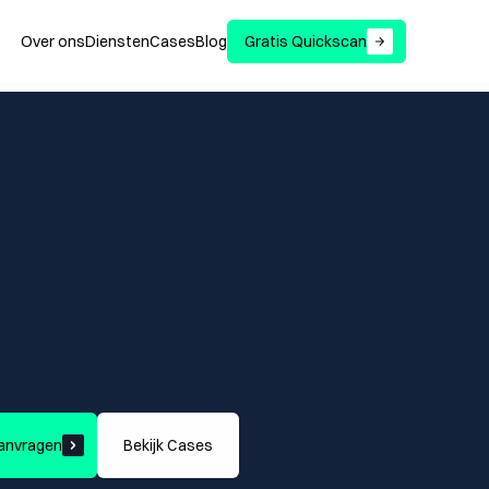
Over ons
Diensten
Cases
Blog
Gratis Quickscan
B
i
n
g
o
f
e
e
n
a
n
d
e
r
e
e
t
m
o
m
e
n
t
d
a
t
j
o
u
w
k
l
a
n
t
l
l
e
e
n
v
o
o
r
k
l
i
k
k
e
n
,
b
e
n
t
n
t
r
e
k
t
b
e
z
o
e
k
e
r
s
a
a
n
d
i
e
Aanvragen
Bekijk Cases