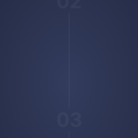
02
03
Blijven optimaliseren
Continu sl