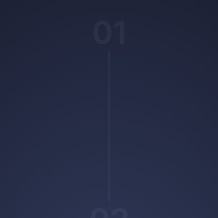
01
Een doordacht plan
Strategie 