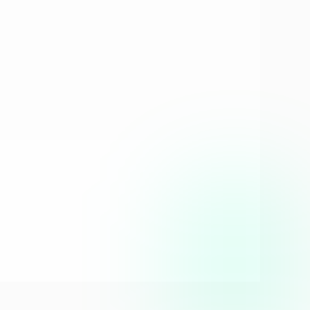
 soms als een Black Box
mance Max en hoopt dat het algoritme 
oogle de juiste signalen, zodat de 
erkt, niet andersom.