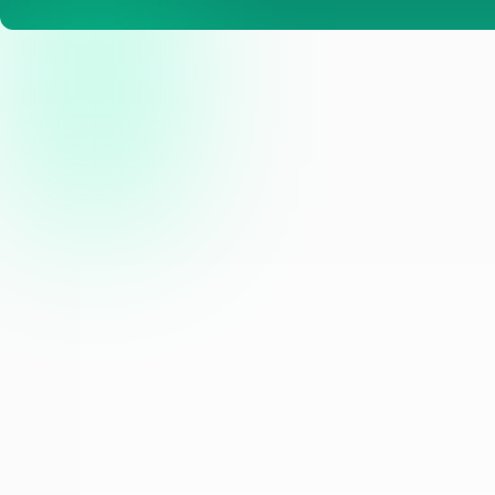
We geven veel geld uit, maar 
Zonder de juiste inrichting verdwijnt je bu
opleveren. Een slecht converterende cam