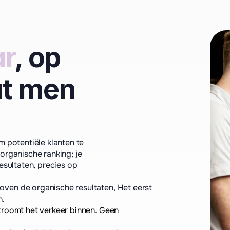
ar
, op 
t men 
m potentiële klanten te
organische ranking; je
esultaten, precies op
boven de organische resultaten, Het eerst 
n.
troomt het verkeer binnen. Geen 