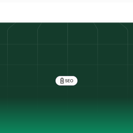
SEO
Van
0
naar
5.00
organische