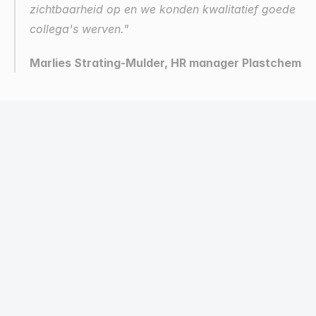
zichtbaarheid op en we konden kwalitatief goede 
collega's werven." 
Marlies Strating-Mulder, HR manager Plastchem
V
e
e
l
g
e
s
t
e
l
d
e
v
r
a
g
e
n
Hoelang duurt het voordat SEO werkt?
Wat kost SEO bij MarketingBuddy?
Wat is het verschil tussen SEO en SEA?
Rapporteren jullie transparant over de 