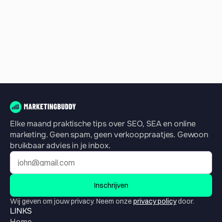
Marlies Strating-Mulder
Plastchem
Elke maand praktische tips over SEO, SEA en online 
marketing. Geen spam, geen verkooppraatjes. Gewoon 
bruikbaar advies in je inbox.
Inschrijven
Wij geven om jouw privacy. Neem onze 
privacy policy
 door.
LINKS
Home