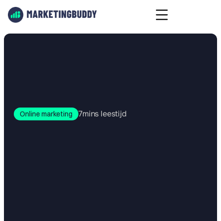
7
mins leestijd
Online marketing
B2B
online
marketing
-
De
complete
strategie