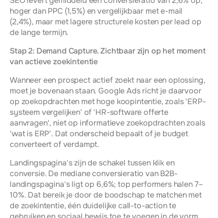
SEO levert gemiddeld een conversieratio van 2,6% op, 
hoger dan PPC (1,5%) en vergelijkbaar met e-mail 
(2,4%), maar met lagere structurele kosten per lead op 
de lange termijn.
Stap 2: Demand Capture. Zichtbaar zijn op het moment 
van actieve zoekintentie
Wanneer een prospect actief zoekt naar een oplossing, 
moet je bovenaan staan. Google Ads richt je daarvoor 
op zoekopdrachten met hoge koopintentie, zoals 'ERP-
systeem vergelijken' of 'HR-software offerte 
aanvragen', niet op informatieve zoekopdrachten zoals 
'wat is ERP'. Dat onderscheid bepaalt of je budget 
converteert of verdampt.
Landingspagina's zijn de schakel tussen klik en 
conversie. De mediane conversieratio van B2B-
landingspagina's ligt op 6,6%; top performers halen 7–
10%. Dat bereik je door de boodschap te matchen met 
de zoekintentie, één duidelijke call-to-action te 
gebruiken en sociaal bewijs toe te voegen in de vorm 