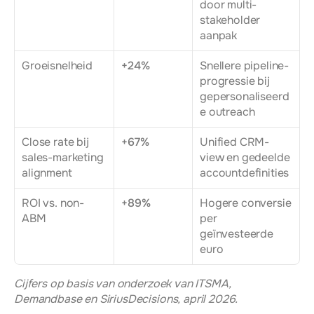
door multi-
stakeholder 
aanpak
Groeisnelheid
+24%
Snellere pipeline-
progressie bij 
gepersonaliseerd
e outreach
Close rate bij 
+67%
Unified CRM-
sales-marketing 
view en gedeelde 
alignment
accountdefinities
ROI vs. non-
+89%
Hogere conversie 
ABM
per 
geïnvesteerde 
euro
Cijfers op basis van onderzoek van ITSMA, 
Demandbase en SiriusDecisions, april 2026.