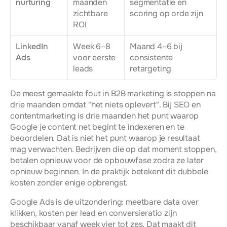
nurturing
maanden 
segmentatie en 
zichtbare 
scoring op orde zijn
ROI
LinkedIn 
Week 6–8 
Maand 4–6 bij 
Ads
voor eerste 
consistente 
leads
retargeting
De meest gemaakte fout in B2B marketing is stoppen na 
drie maanden omdat "het niets oplevert". Bij SEO en 
contentmarketing is drie maanden het punt waarop 
Google je content net begint te indexeren en te 
beoordelen. Dat is niet het punt waarop je resultaat 
mag verwachten. Bedrijven die op dat moment stoppen, 
betalen opnieuw voor de opbouwfase zodra ze later 
opnieuw beginnen. In de praktijk betekent dit dubbele 
kosten zonder enige opbrengst.
Google Ads is de uitzondering: meetbare data over 
klikken, kosten per lead en conversieratio zijn 
beschikbaar vanaf week vier tot zes. Dat maakt dit 