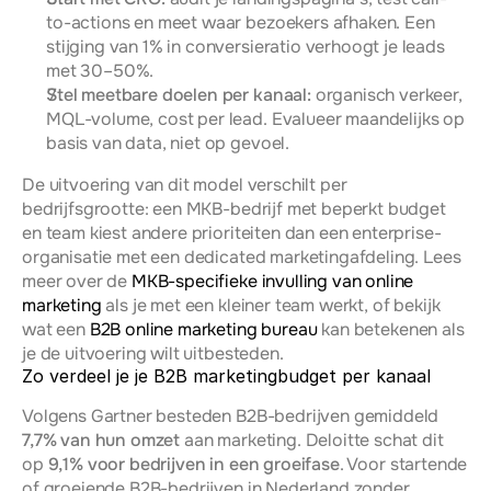
to-actions en meet waar bezoekers afhaken. Een 
stijging van 1% in conversieratio verhoogt je leads 
met 30–50%.
Stel meetbare doelen per kanaal:
 organisch verkeer, 
MQL-volume, cost per lead. Evalueer maandelijks op 
basis van data, niet op gevoel.
De uitvoering van dit model verschilt per 
bedrijfsgrootte: een MKB-bedrijf met beperkt budget 
en team kiest andere prioriteiten dan een enterprise-
organisatie met een dedicated marketingafdeling. Lees 
meer over de 
MKB-specifieke invulling van online 
marketing
 als je met een kleiner team werkt, of bekijk 
wat een 
B2B online marketing bureau
 kan betekenen als 
je de uitvoering wilt uitbesteden.
Zo verdeel je je B2B marketingbudget per kanaal
Volgens Gartner besteden B2B-bedrijven gemiddeld 
7,7% van hun omzet
 aan marketing. Deloitte schat dit 
op 
9,1% voor bedrijven in een groeifase
. Voor startende 
of groeiende B2B-bedrijven in Nederland zonder 