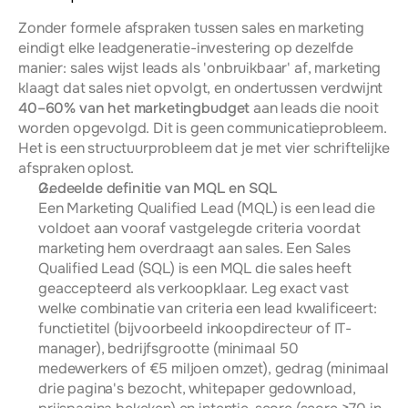
Zonder formele afspraken tussen sales en marketing 
eindigt elke leadgeneratie-investering op dezelfde 
manier: sales wijst leads als 'onbruikbaar' af, marketing 
klaagt dat sales niet opvolgt, en ondertussen verdwijnt 
40–60% van het marketingbudget
 aan leads die nooit 
worden opgevolgd. Dit is geen communicatieprobleem. 
Het is een structuurprobleem dat je met vier schriftelijke 
afspraken oplost.
Gedeelde definitie van MQL en SQL
Een Marketing Qualified Lead (MQL) is een lead die 
voldoet aan vooraf vastgelegde criteria voordat 
marketing hem overdraagt aan sales. Een Sales 
Qualified Lead (SQL) is een MQL die sales heeft 
geaccepteerd als verkoopklaar. Leg exact vast 
welke combinatie van criteria een lead kwalificeert: 
functietitel (bijvoorbeeld inkoopdirecteur of IT-
manager), bedrijfsgrootte (minimaal 50 
medewerkers of €5 miljoen omzet), gedrag (minimaal 
drie pagina's bezocht, whitepaper gedownload, 