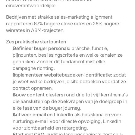
eindverantwoordelijke.
Bedrijven met strakke sales-marketing alignment 
rapporteren 67% hogere close rates en 26% hogere 
winrates in ABM-trajecten.
Zes praktische startpunten
Definieer buyer personas:
 branche, functie, 
pijnpunten, beslissingscriteria en welke kanalen ze 
gebruiken. Zonder dit fundament mist elke 
campagne richting.
Implementeer websitebezoeker-identificatie:
 zodat 
je weet welke bedrijven je site bezoeken voordat ze 
contact opnemen.
Bouw content clusters
 rond drie tot vijf kernthema's 
die aansluiten op de zoekvragen van je doelgroep in 
elke fase van de buyer journey.
Activeer e-mail en LinkedIn
 als basiskanalen voor 
nurturing: e-mail voor directe opvolging, LinkedIn 
voor zichtbaarheid en retargeting.
Start met CRO:
 audit je landingspagina's, test call-