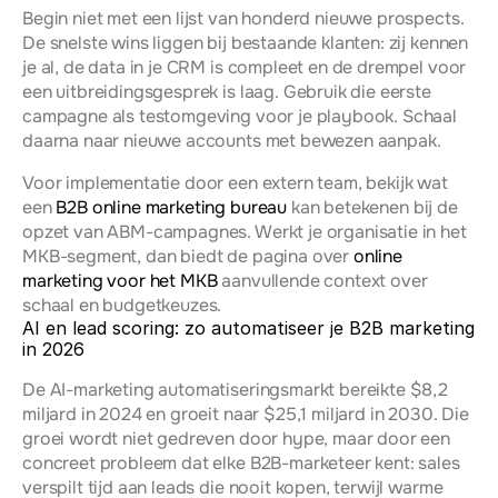
Begin niet met een lijst van honderd nieuwe prospects. 
De snelste wins liggen bij bestaande klanten: zij kennen 
je al, de data in je CRM is compleet en de drempel voor 
een uitbreidingsgesprek is laag. Gebruik die eerste 
campagne als testomgeving voor je playbook. Schaal 
daarna naar nieuwe accounts met bewezen aanpak.
Voor implementatie door een extern team, bekijk wat 
een 
B2B online marketing bureau
 kan betekenen bij de 
opzet van ABM-campagnes. Werkt je organisatie in het 
MKB-segment, dan biedt de pagina over 
online 
marketing voor het MKB
 aanvullende context over 
schaal en budgetkeuzes.
AI en lead scoring: zo automatiseer je B2B marketing 
in 2026
De AI-marketing automatiseringsmarkt bereikte $8,2 
miljard in 2024 en groeit naar $25,1 miljard in 2030. Die 
groei wordt niet gedreven door hype, maar door een 
concreet probleem dat elke B2B-marketeer kent: sales 
verspilt tijd aan leads die nooit kopen, terwijl warme 