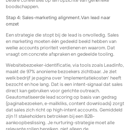
betere conversies op ten opzichte van generieke 
boodschappen.
Stap 4: Sales-marketing alignment. Van lead naar 
omzet
Een strategie die stopt bij de lead is onvolledig. Sales 
en marketing moeten één gedeeld beeld hebben van 
welke accounts prioriteit verdienen en waarom. Dat 
vraagt om concrete afspraken en gedeelde tooling.
Websitebezoeker-identificatie, via tools zoals Leadinfo, 
maakt de 97% anonieme bezoekers zichtbaar. Je ziet 
welk bedrijf je pagina over 'implementatiekosten' heeft 
bezocht en hoe lang. Dat is een intent-signaal dat sales 
direct kan gebruiken voor gerichte outreach. 
Geautomatiseerde lead scoring op basis van gedrag 
(paginabezoeken, e-mailkliks, content downloads) zorgt 
dat sales zich richt op high-intent accounts. Gemiddeld 
zijn 11 stakeholders betrokken bij een B2B-
aankoopbeslissing. Je nurturing-strategie moet alle 
relevante rollen bereiken, niet alleen de 