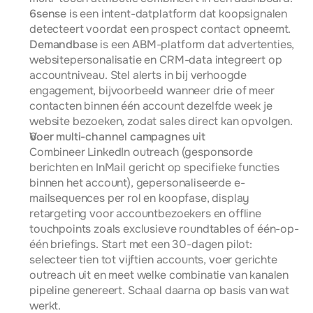
6sense
 is een intent-datplatform dat koopsignalen 
detecteert voordat een prospect contact opneemt. 
Demandbase
 is een ABM-platform dat advertenties, 
websitepersonalisatie en CRM-data integreert op 
accountniveau. Stel alerts in bij verhoogde 
engagement, bijvoorbeeld wanneer drie of meer 
contacten binnen één account dezelfde week je 
website bezoeken, zodat sales direct kan opvolgen.
Voer multi-channel campagnes uit
Combineer LinkedIn outreach (gesponsorde 
berichten en InMail gericht op specifieke functies 
binnen het account), gepersonaliseerde e-
mailsequences per rol en koopfase, display 
retargeting voor accountbezoekers en offline 
touchpoints zoals exclusieve roundtables of één-op-
één briefings. Start met een 30-dagen pilot: 
selecteer tien tot vijftien accounts, voer gerichte 
outreach uit en meet welke combinatie van kanalen 
pipeline genereert. Schaal daarna op basis van wat 
werkt.