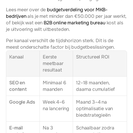
Lees meer over de 
budgetverdeling voor MKB-
bedrijven
 als je met minder dan €50.000 per jaar werkt, 
of bekijk wat een 
B2B online marketing bureau
 kost als 
je uitvoering wilt uitbesteden.
Per kanaal verschilt de tijdshorizon sterk. Dit is de 
meest onderschatte factor bij budgetbeslissingen.
Kanaal
Eerste 
Structureel ROI
meetbaar 
resultaat
SEO en 
Minimaal 6 
12–18 maanden, 
content
maanden
daarna cumulatief
Google Ads
Week 4–6 
Maand 3–4 na 
na lancering
optimalisatie van 
biedstrategieën
E-mail 
Na 3 
Schaalbaar zodra 