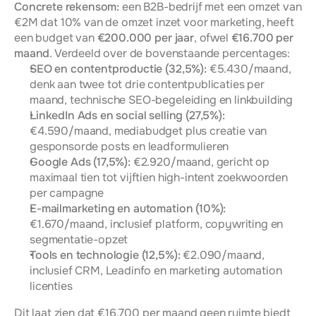
Concrete rekensom:
 een B2B-bedrijf met een omzet van 
€2M dat 10% van de omzet inzet voor marketing, heeft 
een budget van 
€200.000 per jaar
, ofwel 
€16.700 per 
maand
. Verdeeld over de bovenstaande percentages:
SEO en contentproductie (32,5%):
 €5.430/maand, 
denk aan twee tot drie contentpublicaties per 
maand, technische SEO-begeleiding en linkbuilding
LinkedIn Ads en social selling (27,5%):
€4.590/maand, mediabudget plus creatie van 
gesponsorde posts en leadformulieren
Google Ads (17,5%):
 €2.920/maand, gericht op 
maximaal tien tot vijftien high-intent zoekwoorden 
per campagne
E-mailmarketing en automation (10%):
€1.670/maand, inclusief platform, copywriting en 
segmentatie-opzet
Tools en technologie (12,5%):
 €2.090/maand, 
inclusief CRM, Leadinfo en marketing automation 
licenties
Dit laat zien dat €16.700 per maand geen ruimte biedt 