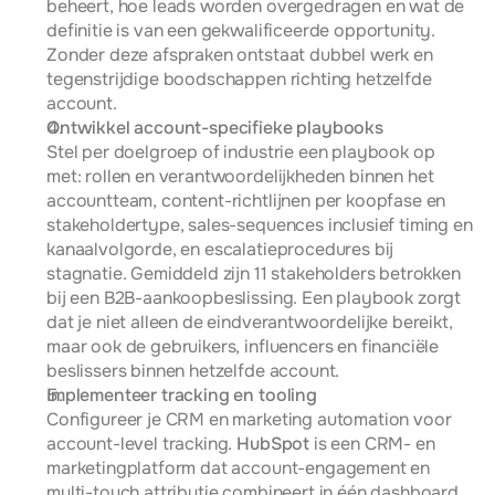
beheert, hoe leads worden overgedragen en wat de 
definitie is van een gekwalificeerde opportunity. 
Zonder deze afspraken ontstaat dubbel werk en 
tegenstrijdige boodschappen richting hetzelfde 
account.
Ontwikkel account-specifieke playbooks
Stel per doelgroep of industrie een playbook op 
met: rollen en verantwoordelijkheden binnen het 
accountteam, content-richtlijnen per koopfase en 
stakeholdertype, sales-sequences inclusief timing en 
kanaalvolgorde, en escalatieprocedures bij 
stagnatie. Gemiddeld zijn 11 stakeholders betrokken 
bij een B2B-aankoopbeslissing. Een playbook zorgt 
dat je niet alleen de eindverantwoordelijke bereikt, 
maar ook de gebruikers, influencers en financiële 
beslissers binnen hetzelfde account.
Implementeer tracking en tooling
Configureer je CRM en marketing automation voor 
account-level tracking. 
HubSpot
 is een CRM- en 
marketingplatform dat account-engagement en 
multi-touch attributie combineert in één dashboard. 