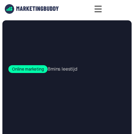
8
mins leestijd
Online marketing
Zo
doe
je
een
goede
online
marketing
analyse