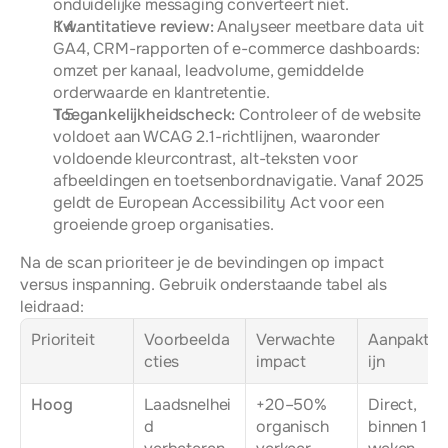
onduidelijke messaging converteert niet.
Kwantitatieve review:
 Analyseer meetbare data uit 
GA4, CRM-rapporten of e-commerce dashboards: 
omzet per kanaal, leadvolume, gemiddelde 
orderwaarde en klantretentie.
Toegankelijkheidscheck:
 Controleer of de website 
voldoet aan WCAG 2.1-richtlijnen, waaronder 
voldoende kleurcontrast, alt-teksten voor 
afbeeldingen en toetsenbordnavigatie. Vanaf 2025 
geldt de European Accessibility Act voor een 
groeiende groep organisaties.
Na de scan prioriteer je de bevindingen op impact 
versus inspanning. Gebruik onderstaande tabel als 
leidraad:
Prioriteit
Voorbeelda
Verwachte 
Aanpakter
cties
impact
ijn
Hoog
Laadsnelhei
+20–50% 
Direct, 
d 
organisch 
binnen 1–2 