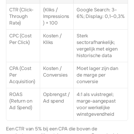
CTR (Click-
(Kliks / 
Google Search: 3–
Through 
Impressions
6%; Display: 0,1–0,3%
Rate)
) × 100
CPC (Cost 
Kosten / 
Sterk 
Per Click)
Kliks
sectorafhankelijk; 
vergelijk met eigen 
historische data
CPA (Cost 
Kosten / 
Moet lager zijn dan 
Per 
Conversies
de marge per 
Acquisition)
conversie
ROAS 
Opbrengst / 
4:1 als vuistregel; 
(Return on 
Ad spend
marge-aangepast 
Ad Spend)
voor werkelijke 
winstgevendheid
Een CTR van 5% bij een CPA die boven de 