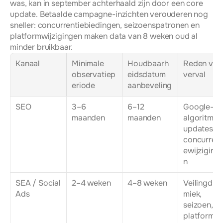
was, kan in september achterhaald zijn door een core 
update. Betaalde campagne-inzichten verouderen nog 
sneller: concurrentiebiedingen, seizoenspatronen en 
platformwijzigingen maken data van 8 weken oud al 
minder bruikbaar.
Kanaal
Minimale 
Houdbaarh
Reden voor
observatiep
eidsdatum 
verval
eriode
aanbeveling
SEO
3–6 
6–12 
Google-
maanden
maanden
algoritme-
updates, 
concurrent
ewijziging
n
SEA / Social 
2–4 weken
4–8 weken
Veilingdyn
Ads
miek, 
seizoen, 
platformwi