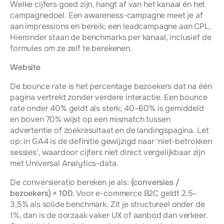
Welke cijfers goed zijn, hangt af van het kanaal én het 
campagnedoel. Een awareness-campagne meet je af 
aan impressions en bereik; een leadcampagne aan CPL. 
Hieronder staan de benchmarks per kanaal, inclusief de 
formules om ze zelf te berekenen.
Website
De bounce rate is het percentage bezoekers dat na één 
pagina vertrekt zonder verdere interactie. Een bounce 
rate onder 40% geldt als sterk; 40–60% is gemiddeld 
en boven 70% wijst op een mismatch tussen 
advertentie of zoekresultaat en de landingspagina. Let 
op: in GA4 is de definitie gewijzigd naar 'niet-betrokken 
sessies', waardoor cijfers niet direct vergelijkbaar zijn 
met Universal Analytics-data.
De conversieratio bereken je als: 
(conversies / 
bezoekers) × 100
. Voor e-commerce B2C geldt 2,5–
3,5% als solide benchmark. Zit je structureel onder de 
1%, dan is de oorzaak vaker UX of aanbod dan verkeer. 