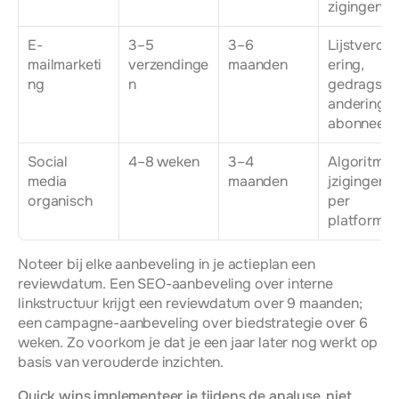
zigingen
E-
3–5 
3–6 
Lijstverou
mailmarketi
verzendinge
maanden
ering, 
ng
n
gedragsve
andering 
abonnees
Social 
4–8 weken
3–4 
Algoritme
media 
maanden
jzigingen 
organisch
per 
platform
Noteer bij elke aanbeveling in je actieplan een 
reviewdatum. Een SEO-aanbeveling over interne 
linkstructuur krijgt een reviewdatum over 9 maanden; 
een campagne-aanbeveling over biedstrategie over 6 
weken. Zo voorkom je dat je een jaar later nog werkt op 
basis van verouderde inzichten.
Quick wins implementeer je tijdens de analyse, niet 