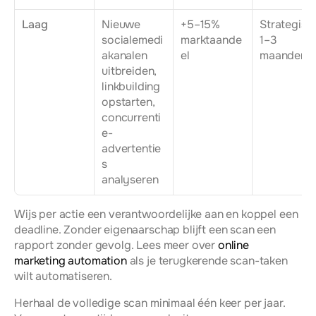
Laag
Nieuwe 
+5–15% 
Strategisch
socialemedi
marktaande
1–3 
akanalen 
el
maanden
uitbreiden, 
linkbuilding 
opstarten, 
concurrenti
e-
advertentie
s 
analyseren
Wijs per actie een verantwoordelijke aan en koppel een 
deadline. Zonder eigenaarschap blijft een scan een 
rapport zonder gevolg. Lees meer over 
online 
marketing automation
 als je terugkerende scan-taken 
wilt automatiseren.
Herhaal de volledige scan minimaal één keer per jaar. 