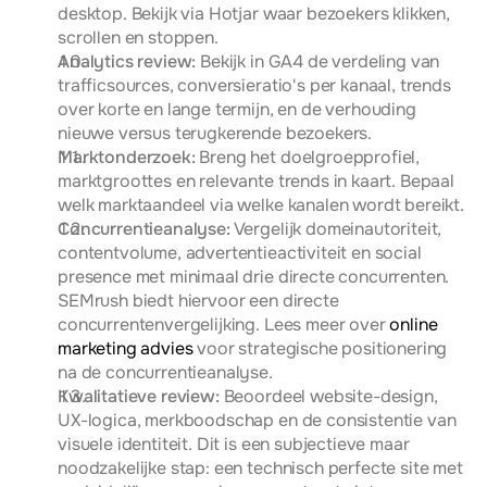
desktop. Bekijk via Hotjar waar bezoekers klikken, 
scrollen en stoppen.
Analytics review:
 Bekijk in GA4 de verdeling van 
trafficsources, conversieratio's per kanaal, trends 
over korte en lange termijn, en de verhouding 
nieuwe versus terugkerende bezoekers.
Marktonderzoek:
 Breng het doelgroepprofiel, 
marktgroottes en relevante trends in kaart. Bepaal 
welk marktaandeel via welke kanalen wordt bereikt.
Concurrentieanalyse:
 Vergelijk domeinautoriteit, 
contentvolume, advertentieactiviteit en social 
presence met minimaal drie directe concurrenten. 
SEMrush biedt hiervoor een directe 
concurrentenvergelijking. Lees meer over 
online 
marketing advies
 voor strategische positionering 
na de concurrentieanalyse.
Kwalitatieve review:
 Beoordeel website-design, 
UX-logica, merkboodschap en de consistentie van 
visuele identiteit. Dit is een subjectieve maar 
noodzakelijke stap: een technisch perfecte site met 