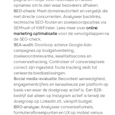
opnames om te zien waar bezoekers afhaken.
SEO-check:
 Meet domeinautoriteit en vergelijk die 
met directe concurrenten. Analyseer backlinks, 
technische SEO-fouten en zoekwoordposities via 
SEMrush of KWFinder. Lees meer over 
online 
marketing optimalisatie
 voor de vervolgstappen na 
de SEO-check.
SEA-audit:
 Doorloop actieve Google Ads-
campagnes op budgetverdeling, 
zoekwoordrelevantie, kwaliteitsscores en 
conversietracking. Controleer of conversiepixels 
correct zijn ingesteld: foute tracking leidt tot 
verkeerde biedbeslissingen.
Social media-evaluatie:
 Beoordeel aanwezigheid, 
engagementcijfers en kanaalkeuze per platform op 
basis van waar de doelgroep actief is. Een B2B-
bedrijf dat alleen op Instagram actief is terwijl de 
doelgroep op LinkedIn zit, verspilt budget.
CRO-analyse:
 Analyseer conversiefunnels, 
formulierafbreekpunten en UX op mobiel versus 