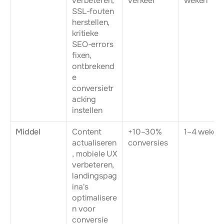
verbeteren, 
verkeer
weken
SSL-fouten 
herstellen, 
kritieke 
SEO-errors 
fixen, 
ontbrekend
e 
conversietr
acking 
instellen
Middel
Content 
+10–30% 
1–4 weken
actualiseren
conversies
, mobiele UX 
verbeteren, 
landingspag
ina's 
optimalisere
n voor 
conversie