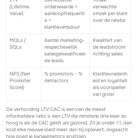
(Lifetime 
orderwaarde × 
verwachte 
Value)
aankoopfrequenti
omzet per klant 
e × 
over de relatie
klantlevensduur
MQLs / 
Aantal marketing- 
Kwaliteit van 
SQLs
respectievelijk 
de leadstroom 
salesgekwalificeer
richting sales
de leads
NPS (Net 
% promotors − % 
Klanttevredenh
Promoter 
detractors
eid en loyaliteit 
Score)
als voorspeller 
van groei
De verhouding LTV:CAC is een van de meest 
informatieve ratio's: een LTV die minstens drie keer zo 
hoog is als de CAC geldt als gezond. Zit je onder 1:1, dan 
kost elke nieuwe klant meer dan hij oplevert, ongeacht 
hoe goed je kanaalmetrics eruitzien.