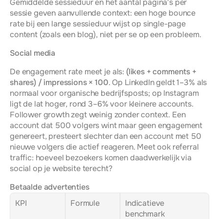
Gemiddelde sessieduur en het aantal pagina's per 
sessie geven aanvullende context: een hoge bounce 
rate bij een lange sessieduur wijst op single-page 
content (zoals een blog), niet per se op een probleem.
Social media
De engagement rate meet je als: 
(likes + comments + 
shares) / impressions × 100
. Op LinkedIn geldt 1–3% als 
normaal voor organische bedrijfsposts; op Instagram 
ligt de lat hoger, rond 3–6% voor kleinere accounts. 
Follower growth zegt weinig zonder context. Een 
account dat 500 volgers wint maar geen engagement 
genereert, presteert slechter dan een account met 50 
nieuwe volgers die actief reageren. Meet ook referral 
traffic: hoeveel bezoekers komen daadwerkelijk via 
social op je website terecht?
Betaalde advertenties
KPI
Formule
Indicatieve 
benchmark