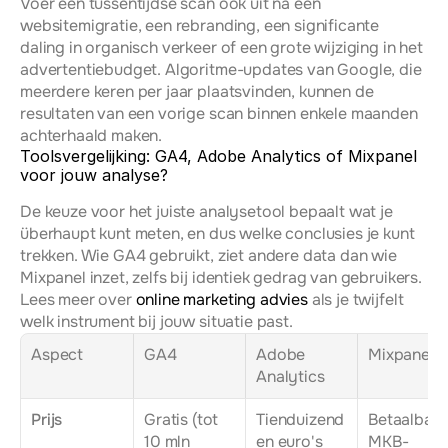
Voer een tussentijdse scan ook uit na een 
websitemigratie, een rebranding, een significante 
daling in organisch verkeer of een grote wijziging in het 
advertentiebudget. Algoritme-updates van Google, die 
meerdere keren per jaar plaatsvinden, kunnen de 
resultaten van een vorige scan binnen enkele maanden 
achterhaald maken.
Toolsvergelijking: GA4, Adobe Analytics of Mixpanel 
voor jouw analyse?
De keuze voor het juiste analysetool bepaalt wat je 
überhaupt kunt meten, en dus welke conclusies je kunt 
trekken. Wie GA4 gebruikt, ziet andere data dan wie 
Mixpanel inzet, zelfs bij identiek gedrag van gebruikers. 
Lees meer over 
online marketing advies
 als je twijfelt 
welk instrument bij jouw situatie past.
Aspect
GA4
Adobe 
Mixpanel
Analytics
Prijs
Gratis (tot 
Tienduizend
Betaalbaar,
10 mln 
en euro's 
MKB-