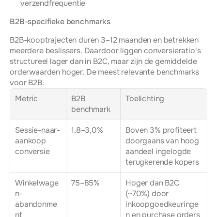
verzendfrequentie
B2B-specifieke benchmarks
B2B-kooptrajecten duren 3–12 maanden en betrekken 
meerdere beslissers. Daardoor liggen conversieratio's 
structureel lager dan in B2C, maar zijn de gemiddelde 
orderwaarden hoger. De meest relevante benchmarks 
voor B2B:
Metric
B2B 
Toelichting
benchmark
Sessie-naar-
1,8–3,0%
Boven 3% profiteert 
aankoop 
doorgaans van hoog 
conversie
aandeel ingelogde 
terugkerende kopers
Winkelwage
75–85%
Hoger dan B2C 
n-
(~70%) door 
abandonme
inkoopgoedkeuringe
nt
n en purchase orders