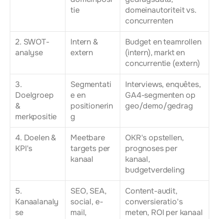
tie
domeinautoriteit vs. 
concurrenten
2. SWOT-
Intern & 
Budget en teamrollen 
analyse
extern
(intern), markt en 
concurrentie (extern)
3. 
Segmentati
Interviews, enquêtes, 
Doelgroep 
e en 
GA4-segmenten op 
& 
positionerin
geo/demo/gedrag
merkpositie
g
4. Doelen & 
Meetbare 
OKR's opstellen, 
KPI's
targets per 
prognoses per 
kanaal
kanaal, 
budgetverdeling
5. 
SEO, SEA, 
Content-audit, 
Kanaalanaly
social, e-
conversieratio's 
se
mail, 
meten, ROI per kanaal 