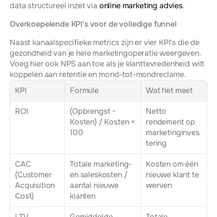
data structureel inzet via 
online marketing advies
.
Overkoepelende KPI's voor de volledige funnel
Naast kanaalspecifieke metrics zijn er vier KPI's die de 
gezondheid van je hele marketingoperatie weergeven. 
Voeg hier ook NPS aan toe als je klanttevredenheid wilt 
koppelen aan retentie en mond-tot-mondreclame.
KPI
Formule
Wat het meet
ROI
(Opbrengst − 
Netto 
Kosten) / Kosten × 
rendement op 
100
marketinginves
tering
CAC 
Totale marketing- 
Kosten om één 
(Customer 
en saleskosten / 
nieuwe klant te 
Acquisition 
aantal nieuwe 
werven
Cost)
klanten
LTV 
Gemiddelde 
Totale 