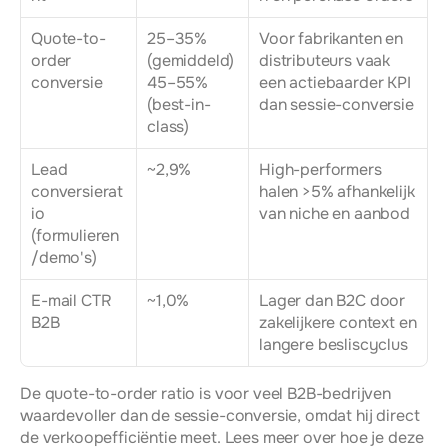
Quote-to-
25–35% 
Voor fabrikanten en 
order 
(gemiddeld)
distributeurs vaak 
conversie
45–55% 
een actiebaarder KPI 
(best-in-
dan sessie-conversie
class)
Lead 
~2,9%
High-performers 
conversierat
halen >5% afhankelijk 
io 
van niche en aanbod
(formulieren
/demo's)
E-mail CTR 
~1,0%
Lager dan B2C door 
B2B
zakelijkere context en 
langere besliscyclus
De quote-to-order ratio is voor veel B2B-bedrijven 
waardevoller dan de sessie-conversie, omdat hij direct 
de verkoopefficiëntie meet. Lees meer over hoe je deze 