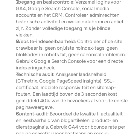
Toegang en basiscontrole:
 Verzamel logins voor 
GA4, Google Search Console, social media 
accounts en het CRM. Controleer adminrechten, 
historische activiteit en welke databronnen actief 
zijn. Zonder volledige toegang mis je blinde 
vlekken.
Website-indexeerbaarheid:
 Controleer of de site 
crawlbaar is: geen onjuiste noindex-tags, geen 
blokkades in robots.txt, geen canonicalproblemen. 
Gebruik Google Search Console voor een directe 
indexeringscheck.
Technische audit:
 Analyseer laadsnelheid 
(GTmetrix, Google PageSpeed Insights), SSL-
certificaat, mobiele responsiviteit en sitemap-
fouten. Een laadtijd boven de 3 seconden kost 
gemiddeld 40% van de bezoekers al vóór de eerste 
paginaweergave.
Content-audit:
 Beoordeel de kwaliteit, actualiteit 
en leesbaarheid van blogartikelen, product- en 
dienstpagina's. Gebruik GA4 voor bounce rate per 
pagina en Hotjar voor heatmaps en sessie-