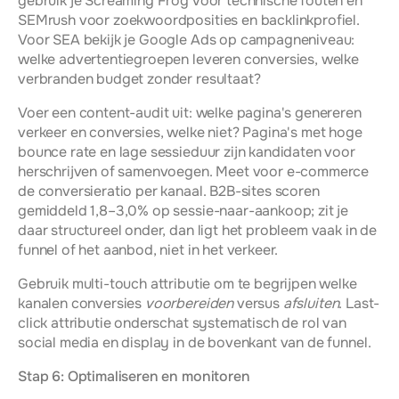
gebruik je Screaming Frog voor technische fouten en 
SEMrush voor zoekwoordposities en backlinkprofiel. 
Voor SEA bekijk je Google Ads op campagneniveau: 
welke advertentiegroepen leveren conversies, welke 
verbranden budget zonder resultaat?
Voer een content-audit uit: welke pagina's genereren 
verkeer en conversies, welke niet? Pagina's met hoge 
bounce rate en lage sessieduur zijn kandidaten voor 
herschrijven of samenvoegen. Meet voor e-commerce 
de conversieratio per kanaal. B2B-sites scoren 
gemiddeld 1,8–3,0% op sessie-naar-aankoop; zit je 
daar structureel onder, dan ligt het probleem vaak in de 
funnel of het aanbod, niet in het verkeer.
Gebruik multi-touch attributie om te begrijpen welke 
kanalen conversies 
voorbereiden
 versus 
afsluiten
. Last-
click attributie onderschat systematisch de rol van 
social media en display in de bovenkant van de funnel.
Stap 6: Optimaliseren en monitoren