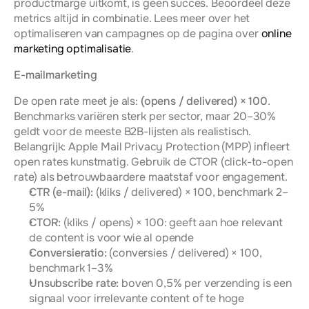
productmarge uitkomt, is geen succes. Beoordeel deze 
metrics altijd in combinatie. Lees meer over het 
optimaliseren van campagnes op de pagina over 
online 
marketing optimalisatie
.
E-mailmarketing
De open rate meet je als: 
(opens / delivered) × 100
. 
Benchmarks variëren sterk per sector, maar 20–30% 
geldt voor de meeste B2B-lijsten als realistisch. 
Belangrijk: Apple Mail Privacy Protection (MPP) infleert 
open rates kunstmatig. Gebruik de CTOR (click-to-open 
rate) als betrouwbaardere maatstaf voor engagement.
CTR (e-mail):
 (kliks / delivered) × 100, benchmark 2–
5%
CTOR:
 (kliks / opens) × 100: geeft aan hoe relevant 
de content is voor wie al opende
Conversieratio:
 (conversies / delivered) × 100, 
benchmark 1–3%
Unsubscribe rate:
 boven 0,5% per verzending is een 
signaal voor irrelevante content of te hoge 